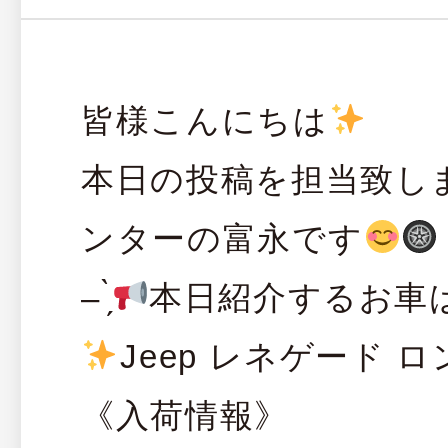
皆様こんにちは
️
本日の投稿を担当致し
ンターの富永です
– ̗̀
本日紹介するお車
️
Jeep レネゲード 
《入荷情報》