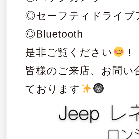
◎セーフティドライブ
◎Bluetooth
是非ご覧ください
！
皆様のご来店、お問い
ております
️