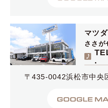
マツ
ささが
TE
.
〒435-0042浜松市中央