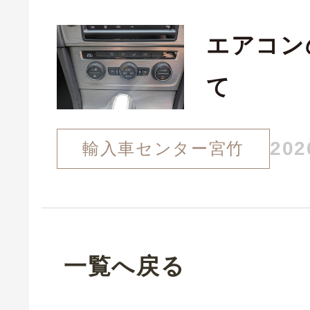
エアコン
て
202
輸入車センター宮竹
一覧へ戻る