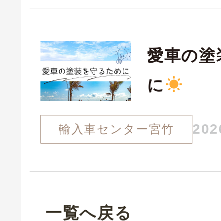
愛車の塗
に
202
輸入車センター宮竹
一覧へ戻る