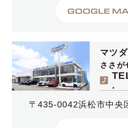
マツ
ささが
TE
.
〒435-0042浜松市中央