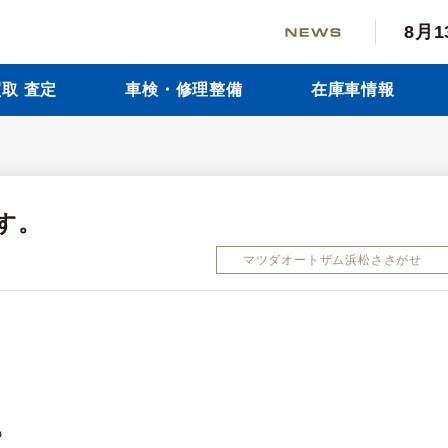
8月
取 査定
車検・修理整備
在庫車情報
す。
マツダオートザム浜松ささがせ
も