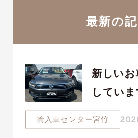
最新の記
新しいお
していま
202
輸入車センター宮竹