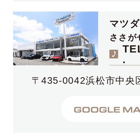
マツ
ささが
TE
.
〒435-0042浜松市中央