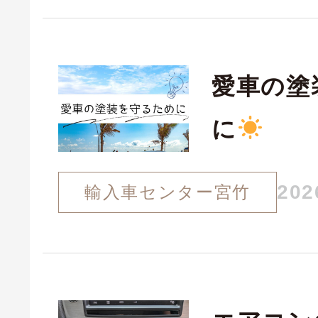
愛車の塗
に
202
輸入車センター宮竹