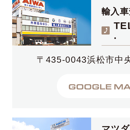
輸入車
TE
.
〒435-0043浜松市中
マツ