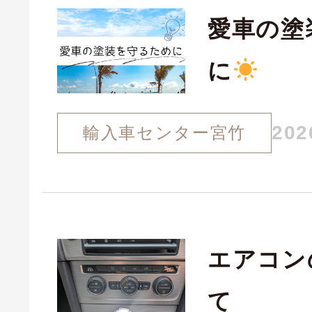
愛車の塗
に
202
輸入車センター宮竹
エアコン
て