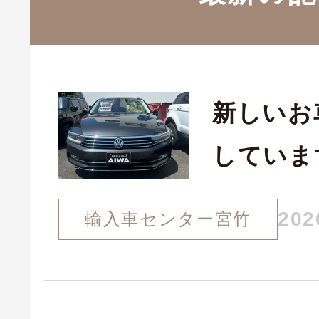
新しいお
していま
202
輸入車センター宮竹