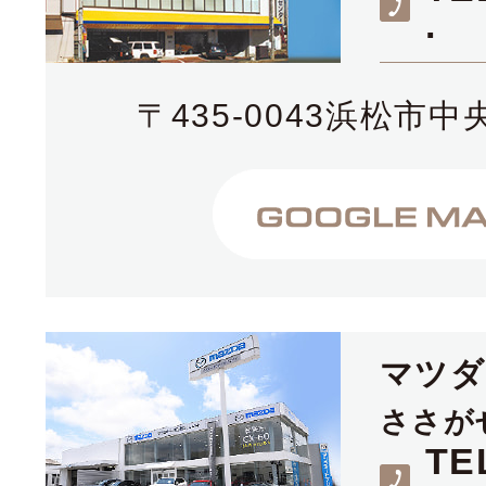
.
〒435-0043浜松市中
マツ
ささが
TE