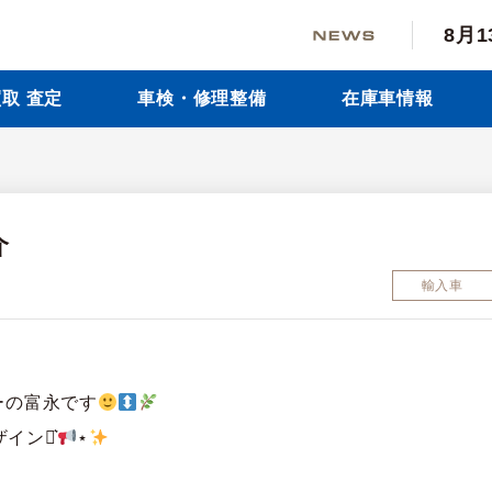
8月
取 査定
車検・修理整備
在庫車情報
介
輸入車
ーの富永です
イン⋆͛
⋆