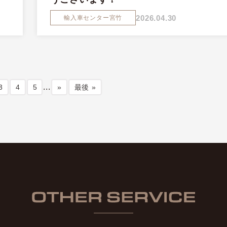
2026.04.30
輸入車センター宮竹
...
3
4
5
»
最後 »